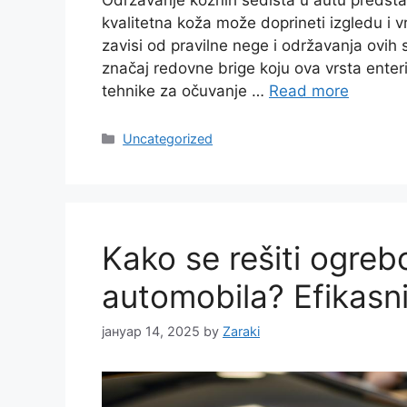
Održavanje kožnih sedišta u autu predstavl
kvalitetna koža može doprineti izgledu i 
zavisi od pravilne nege i održavanja ovi
značaj redovne brige koju ova vrsta enteri
tehnike za očuvanje …
Read more
Categories
Uncategorized
Kako se rešiti ogrebo
automobila? Efikasni 
јануар 14, 2025
by
Zaraki