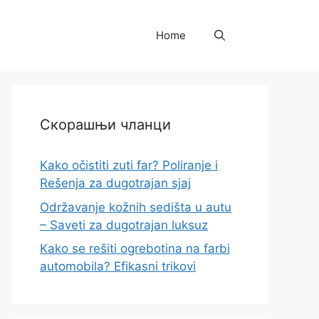
Home
Скорашњи чланци
Kako očistiti zuti far? Poliranje i
Rešenja za dugotrajan sjaj
Održavanje kožnih sedišta u autu
– Saveti za dugotrajan luksuz
Kako se rešiti ogrebotina na farbi
automobila? Efikasni trikovi