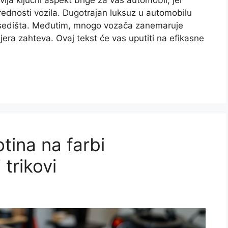
ja ključni aspekt brige za vaš automobil, jer
vrednosti vozila. Dugotrajan luksuz u automobilu
h sedišta. Međutim, mnogo vozača zanemaruje
jera zahteva. Ovaj tekst će vas uputiti na efikasne
tina na farbi
trikovi