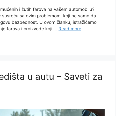
zamućenih i žutih farova na vašem automobilu?
 se susreću sa ovim problemom, koji ne samo da
 njegovu bezbednost. U ovom članku, istražićemo
anje farova i proizvode koji …
Read more
dišta u autu – Saveti za