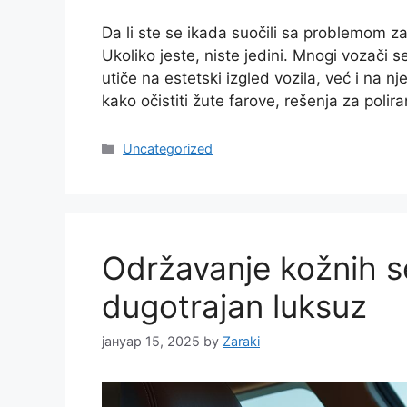
Da li ste se ikada suočili sa problemom 
Ukoliko jeste, niste jedini. Mnogi vozači
utiče na estetski izgled vozila, već i na
kako očistiti žute farove, rešenja za polir
Categories
Uncategorized
Održavanje kožnih se
dugotrajan luksuz
јануар 15, 2025
by
Zaraki