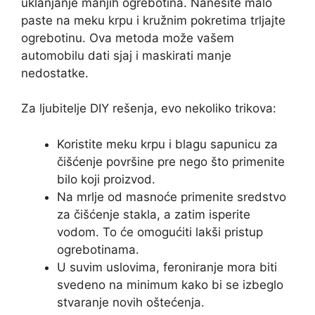
uklanjanje manjih ogrebotina. Nanesite malo
paste na meku krpu i kružnim pokretima trljajte
ogrebotinu. Ova metoda može vašem
automobilu dati sjaj i maskirati manje
nedostatke.
Za ljubitelje DIY rešenja, evo nekoliko trikova:
Koristite meku krpu i blagu sapunicu za
čišćenje površine pre nego što primenite
bilo koji proizvod.
Na mrlje od masnoće primenite sredstvo
za čišćenje stakla, a zatim isperite
vodom. To će omogućiti lakši pristup
ogrebotinama.
U suvim uslovima, feroniranje mora biti
svedeno na minimum kako bi se izbeglo
stvaranje novih oštećenja.