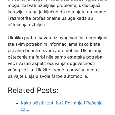
mogu izazvati ozbiljnije probleme, uključujući
koroziju, stoga je ključno da reagujete na vreme
i razmotrite profesionalne usluge kada su
oštećenja ozbiljna.
Ukoliko pratite savete iz ovog vodiča, opremljeni
ste svim potrebnim informacijama kako biste
pravilno brinuli o svom automobilu. Uklanjanje
oštećenja na farbi nije samo estetska potreba,
već i važan aspekt očuvanja dugovečnosti
vašeg vozila. Uložite vreme u pravilnu negu i
uživajte u sjaju svoje farbe automobila.
Related Posts:
Kako očistiti zuti far? Poliranje i Rešenja
za…