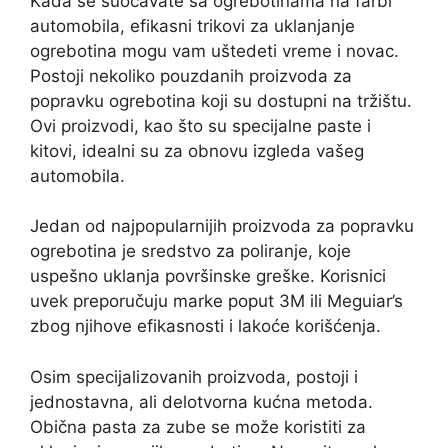
Kada se suočavate sa ogrebotinama na farbi
automobila, efikasni trikovi za uklanjanje
ogrebotina mogu vam uštedeti vreme i novac.
Postoji nekoliko pouzdanih proizvoda za
popravku ogrebotina koji su dostupni na tržištu.
Ovi proizvodi, kao što su specijalne paste i
kitovi, idealni su za obnovu izgleda vašeg
automobila.
Jedan od najpopularnijih proizvoda za popravku
ogrebotina je sredstvo za poliranje, koje
uspešno uklanja površinske greške. Korisnici
uvek preporučuju marke poput 3M ili Meguiar’s
zbog njihove efikasnosti i lakoće korišćenja.
Osim specijalizovanih proizvoda, postoji i
jednostavna, ali delotvorna kućna metoda.
Obična pasta za zube se može koristiti za