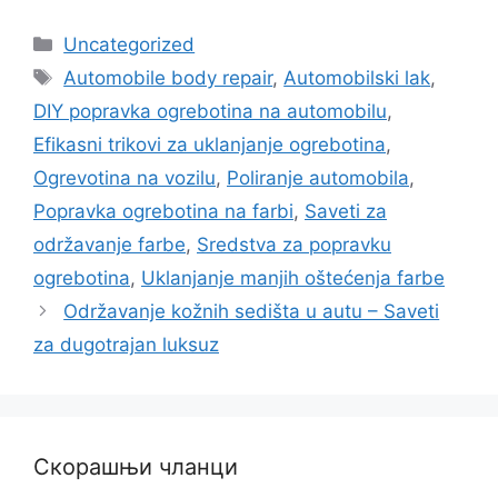
Categories
Uncategorized
Tags
Automobile body repair
,
Automobilski lak
,
DIY popravka ogrebotina na automobilu
,
Efikasni trikovi za uklanjanje ogrebotina
,
Ogrevotina na vozilu
,
Poliranje automobila
,
Popravka ogrebotina na farbi
,
Saveti za
održavanje farbe
,
Sredstva za popravku
ogrebotina
,
Uklanjanje manjih oštećenja farbe
Održavanje kožnih sedišta u autu – Saveti
za dugotrajan luksuz
Скорашњи чланци