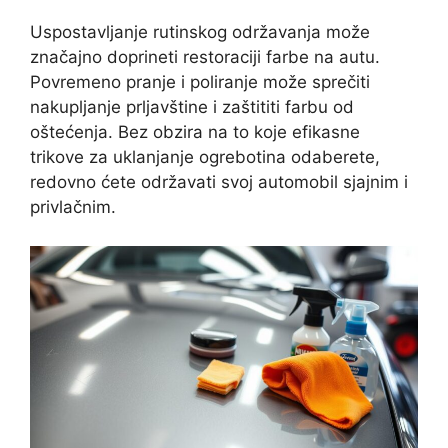
Uspostavljanje rutinskog održavanja može
značajno doprineti restoraciji farbe na autu.
Povremeno pranje i poliranje može sprečiti
nakupljanje prljavštine i zaštititi farbu od
oštećenja. Bez obzira na to koje efikasne
trikove za uklanjanje ogrebotina odaberete,
redovno ćete održavati svoj automobil sjajnim i
privlačnim.