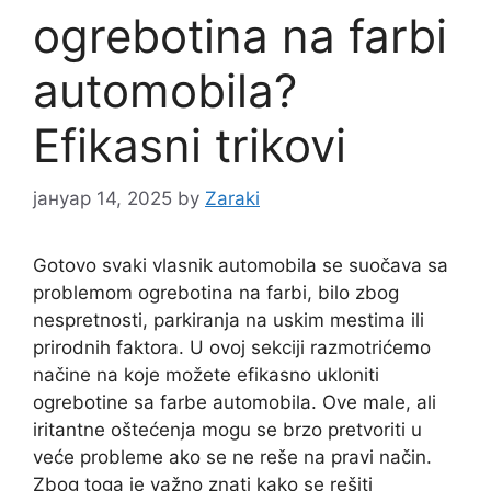
ogrebotina na farbi
automobila?
Efikasni trikovi
јануар 14, 2025
by
Zaraki
Gotovo svaki vlasnik automobila se suočava sa
problemom ogrebotina na farbi, bilo zbog
nespretnosti, parkiranja na uskim mestima ili
prirodnih faktora. U ovoj sekciji razmotrićemo
načine na koje možete efikasno ukloniti
ogrebotine sa farbe automobila. Ove male, ali
iritantne oštećenja mogu se brzo pretvoriti u
veće probleme ako se ne reše na pravi način.
Zbog toga je važno znati kako se rešiti