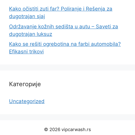
Kako očistiti zuti far? Poliranje i Rešenja za
dugotrajan sjaj
Održavanje kožnih sedišta u autu – Saveti za
dugotrajan luksuz
Kako se rešiti ogrebotina na farbi automobila?
Efikasni trikovi
Категорије
Uncategorized
© 2026 vipcarwash.rs