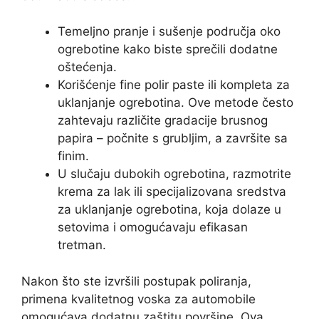
Temeljno pranje i sušenje područja oko
ogrebotine kako biste sprečili dodatne
oštećenja.
Korišćenje fine polir paste ili kompleta za
uklanjanje ogrebotina. Ove metode često
zahtevaju različite gradacije brusnog
papira – počnite s grubljim, a završite sa
finim.
U slučaju dubokih ogrebotina, razmotrite
krema za lak ili specijalizovana sredstva
za uklanjanje ogrebotina, koja dolaze u
setovima i omogućavaju efikasan
tretman.
Nakon što ste izvršili postupak poliranja,
primena kvalitetnog voska za automobile
omogućava dodatnu zaštitu površine. Ova