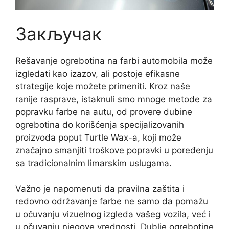
Закључак
Rešavanje ogrebotina na farbi automobila može
izgledati kao izazov, ali postoje efikasne
strategije koje možete primeniti. Kroz naše
ranije rasprave, istaknuli smo mnoge metode za
popravku farbe na autu, od provere dubine
ogrebotina do korišćenja specijalizovanih
proizvoda poput Turtle Wax-a, koji može
značajno smanjiti troškove popravki u poređenju
sa tradicionalnim limarskim uslugama.
Važno je napomenuti da pravilna zaštita i
redovno održavanje farbe ne samo da pomažu
u očuvanju vizuelnog izgleda vašeg vozila, već i
u očuvanju njegove vrednosti. Dublje ogrebotine