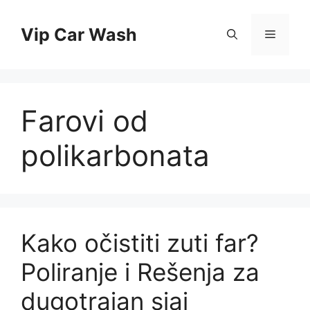
Skip
to
Vip Car Wash
Menu
content
Farovi od
polikarbonata
Kako očistiti zuti far?
Poliranje i Rešenja za
dugotrajan sjaj