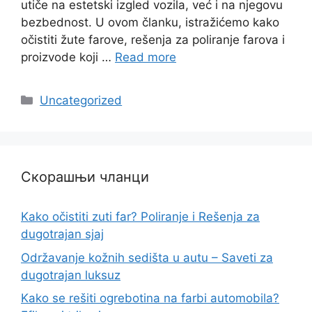
utiče na estetski izgled vozila, već i na njegovu
bezbednost. U ovom članku, istražićemo kako
očistiti žute farove, rešenja za poliranje farova i
proizvode koji …
Read more
Categories
Uncategorized
Скорашњи чланци
Kako očistiti zuti far? Poliranje i Rešenja za
dugotrajan sjaj
Održavanje kožnih sedišta u autu – Saveti za
dugotrajan luksuz
Kako se rešiti ogrebotina na farbi automobila?